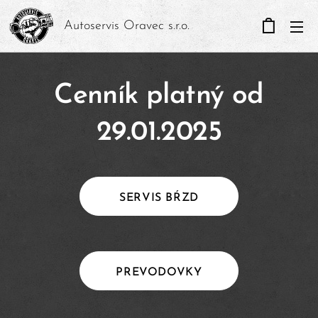
Autoservis Oravec s.r.o.
Cenník platný od
29.01.2025
SERVIS BŔZD
PREVODOVKY