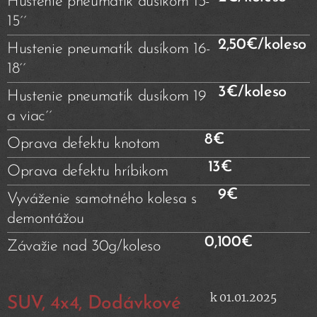
Hustenie pneumatík dusíkom 13-
15´´
2,50€/koleso
Hustenie pneumatík dusíkom 16-
18´´
3€/koleso
Hustenie pneumatík dusíkom 19
a viac´´
8€
Oprava defektu knotom
13€
Oprava defektu hríbikom
9€
Vyváženie samotného kolesa s
demontážou
0,100€
Závažie nad 30g/koleso
k 01.01.2025
SUV, 4x4, Dodávkové