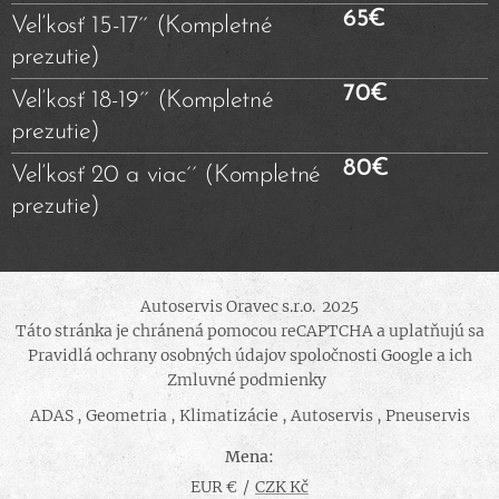
65€
Veľkosť 15-17´´ (Kompletné
prezutie)
70€
Veľkosť 18-19´´ (Kompletné
prezutie)
80€
Veľkosť 20 a viac´´ (Kompletné
prezutie)
Autoservis Oravec s.r.o. 2025
Táto stránka je chránená pomocou reCAPTCHA a uplatňujú sa
Pravidlá ochrany osobných údajov spoločnosti Google a ich
Zmluvné podmienky
ADAS , Geometria , Klimatizácie , Autoservis , Pneuservis
Mena
EUR €
CZK Kč