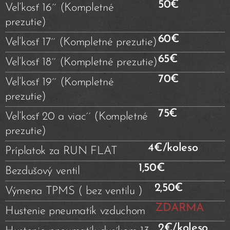
50€
Veľkosť 16´´ (Kompletné
prezutie)
60€
Veľkosť 17´´ (Kompletné prezutie)
65€
Veľkosť 18´´ (Kompletné prezutie)
70€
Veľkosť 19´´ (Kompletné
prezutie)
75€
Veľkosť 20 a viac´´ (Kompletné
prezutie)
4€/koleso
Príplatok za RUN FLAT
1,50€
Bezdušový ventil
2,50€
Výmena TPMS ( bez ventilu )
ZDARMA
Hustenie pneumatík vzduchom
2€/koleso