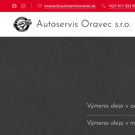
oravec@autoservisoravec.sk
+421 911 933 9
Autoservis Oravec s.r.o.
Výmena oleja v a
Výmena oleja v m