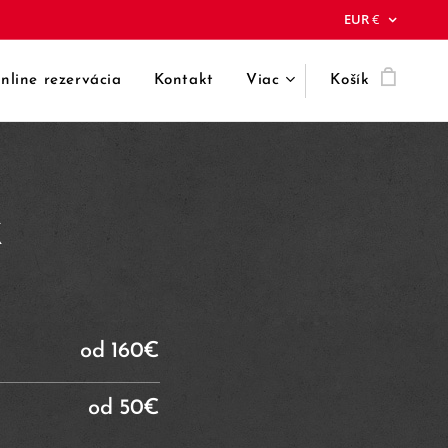
EUR
€
nline rezervácia
Kontakt
Viac
Košík
k
od 160€
od 50€