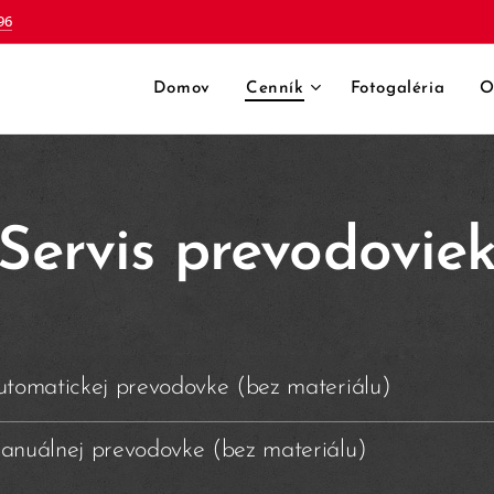
96
Domov
Cenník
Fotogaléria
O
Servis prevodovie
utomatickej prevodovke (bez materiálu)
anuálnej prevodovke (bez materiálu)